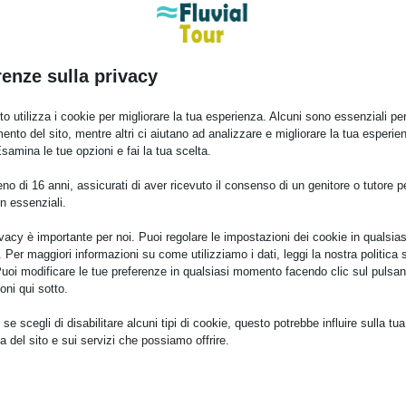
renze sulla privacy
o utilizza i cookie per migliorare la tua esperienza. Alcuni sono essenziali per 
ento del sito, mentre altri ci aiutano ad analizzare e migliorare la tua esperie
Esamina le tue opzioni e fai la tua scelta.
o di 16 anni, assicurati di aver ricevuto il consenso di un genitore o tutore per
n essenziali.
ivacy è importante per noi. Puoi regolare le impostazioni dei cookie in qualsias
Per maggiori informazioni su come utilizziamo i dati, leggi la nostra politica s
Puoi modificare le tue preferenze in qualsiasi momento facendo clic sul pulsan
oni qui sotto.
se scegli di disabilitare alcuni tipi di cookie, questo potrebbe influire sulla tua
a del sito e sui servizi che possiamo offrire.
ziali
e e i servizi essenziali abilitano le funzioni di base e sono necessari per il cor