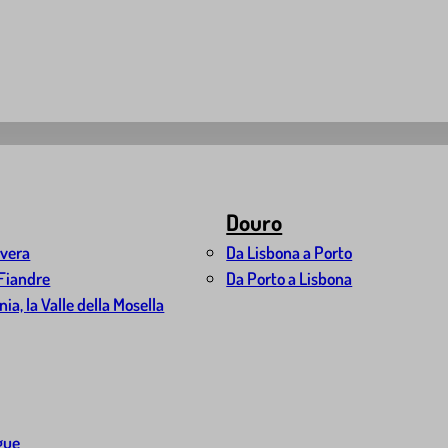
Douro
avera
Da Lisbona a Porto
 Fiandre
Da Porto a Lisbona
a, la Valle della Mosella
gue