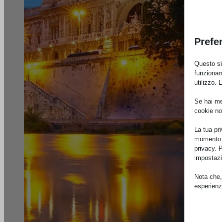
Prefe
Questo sit
funzionam
utilizzo. 
Se hai men
cookie no
La tua pr
momento. 
privacy. 
impostazi
Nota che, 
esperienz
Essen
I cooki