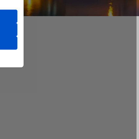
utente
 il loro
gateway di
are
i, come