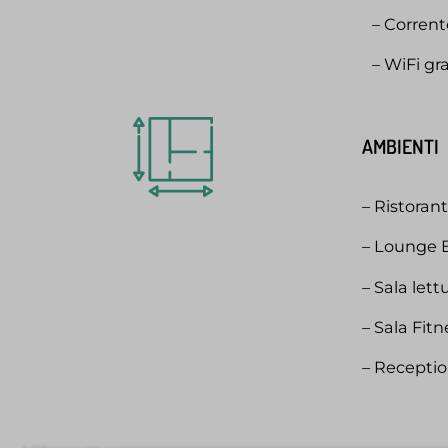
– Corrente
– WiFi gra
AMBIENTI
– Ristoran
– Lounge B
– Sala lett
– Sala Fitn
– Recepti